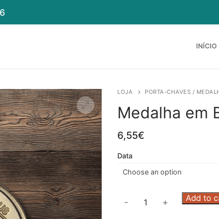
6
INÍCIO
LOJA
PORTA-CHAVES / MEDAL
Medalha em 
6,55
€
Data
Medalha
Add to c
-
+
em