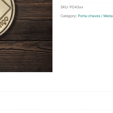
Bronze
SKU:
PO43xx
quantity
Category:
Porta-chaves / Meda