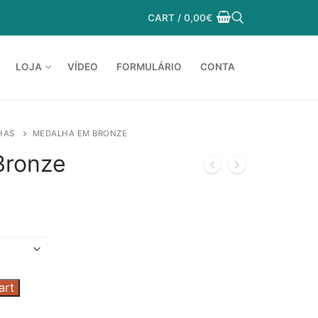
CART
/
0,00
€
LOJA
VÍDEO
FORMULÁRIO
CONTA
Search for:
HAS
MEDALHA EM BRONZE
Bronze
art