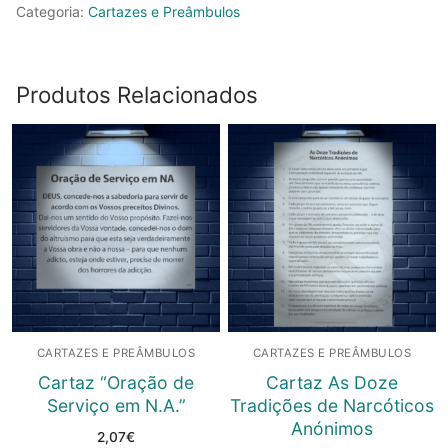
da
Categoria:
Cartazes e Preâmbulos
Serenidade"
Produtos Relacionados
CARTAZES E PREÂMBULOS
CARTAZES E PREÂMBULOS
Cartaz “Oração de
Cartaz As Doze
Serviço em N.A.”
Tradições de Narcóticos
Anónimos
2,07
€