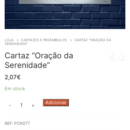
LOJA
CARTAZES E PREÂMBULOS
CARTAZ “ORAÇÃO DA
SERENIDADE”
Cartaz “Oração da
Serenidade”
2,07
€
Em stock
Quantidade
Adicionar
-
+
de
Cartaz
REF:
PO9077
"Oração