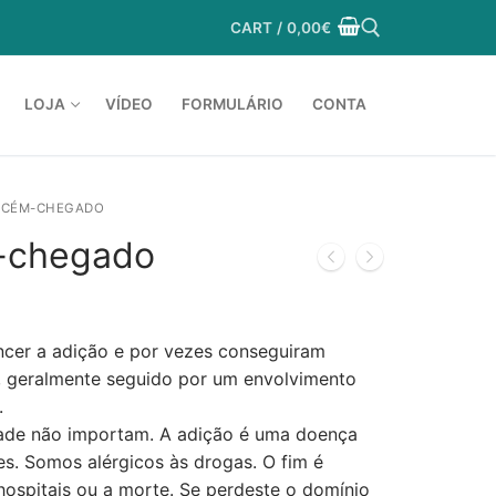
CART
/
0,00
€
LOJA
VÍDEO
FORMULÁRIO
CONTA
Search for:
RECÉM-CHEGADO
m-chegado
ncer a adição e por vezes conseguiram
io, geralmente seguido por um envolvimento
.
idade não importam. A adição é uma doença
s. Somos alérgicos às drogas. O fim é
ospitais ou a morte. Se perdeste o domínio