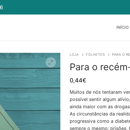
6
INÍCIO
LOJA
FOLHETOS
PARA O 
Para o recé
0,44
€
Muitos de nós tentaram ve
possível sentir algum alív
ainda maior com as drogas
As circunstâncias da real
progressiva como a diabete
sempre o mesmo: prisões, h