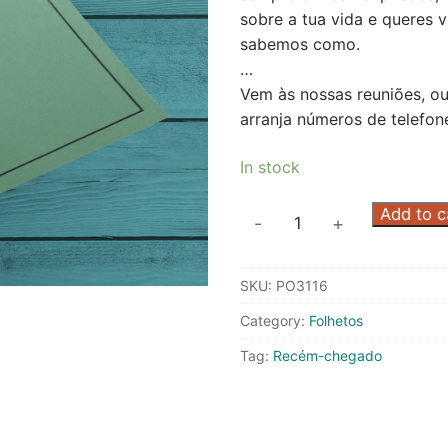
sobre a tua vida e queres 
sabemos como.
…
Vem às nossas reuniões, o
arranja números de telefon
In stock
Para
Add to c
-
+
o
recém-
SKU:
PO3116
chegado
quantity
Category:
Folhetos
Tag:
Recém-chegado