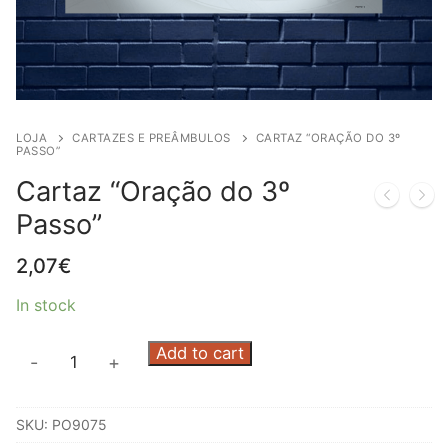
LOJA
CARTAZES E PREÂMBULOS
CARTAZ “ORAÇÃO DO 3º
PASSO”
Cartaz “Oração do 3º
Passo”
2,07
€
In stock
Cartaz
Add to cart
-
+
"Oração
do
SKU:
PO9075
3º