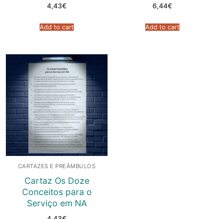
4,43
€
6,44
€
Add to cart
Add to cart
CARTAZES E PREÂMBULOS
Cartaz Os Doze
Conceitos para o
Serviço em NA
4,43
€